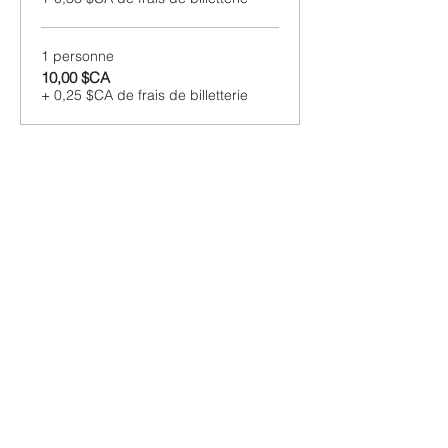
1 personne
10,00 $CA
+ 0,25 $CA de frais de billetterie
Les informations utiles
Horaire des cours
Tarifs
Salsa colombienne
Termes et conditions de la location d'espaces
Conditions Générales de Vente