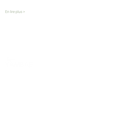
En lire plus >
Les informations utiles
Horaire des cours
Tarifs
Salsa colombienne
Termes et conditions de la location d'espaces
Conditions Générales de Vente
Abonne-toi à notre infolettre