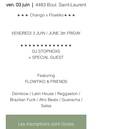
ven. 03 juin
  |  
4483 Boul. Saint-Laurent
🔸🔸🔸 Chango x Flowtiko🔸🔸🔸
VENDREDI 3 JUIN / JUNE 3th FRIDAY
🔸🔸🔸🔸🔸🔸🔸🔸🔸🔸🔸🔸🔸
DJ STOPNOXS
+ SPECIAL GUEST
Featuring
FLOWTIKO & FRIENDS
Dembow / Latin House / Reggaeton /
Brazilian Funk / Afro Beats / Guaracha /
Salsa
Les inscriptions sont closes