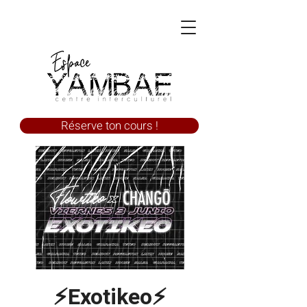
Réserve ton cours !
⚡Exotikeo⚡