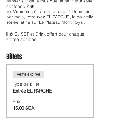
danser sur de la musique latine ? Tout style
confondu ? 🪩
=> Vous êtes à la bonne place ! Deux fois
par mois, retrouvez EL PARCHE, la nouvelle
soirée latine sur Le Plateau Mont Royal.
🎚️🍻 DJ SET et Drink offert pour chaque
entrée achetée.
Billets
Vente expirée
Type de billet
Entrée EL PARCHE
Prix
15,00 $CA