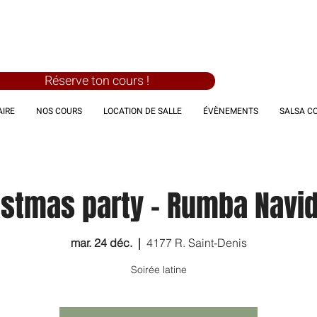
Réserve ton cours !
IRE
NOS COURS
LOCATION DE SALLE
ÉVÈNEMENTS
SALSA C
istmas party - Rumba Navi
mar. 24 déc.
  |  
4177 R. Saint-Denis
Soirée latine