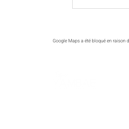
Google Maps a été bloqué en raison d
Nous joindre
Immeuble Landry Building,
4475 St Laurent Blvd - Third
Floor, Montreal, Quebec H2W