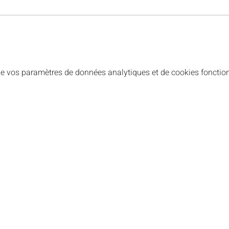
e vos paramètres de données analytiques et de cookies fonction
Les informations utiles
Abonne-toi à notr
Horaire des cours
Tarifs
Salsa colombienne