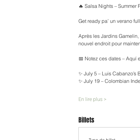
🔥 Salsa Nights – Summer 
Get ready pa’ un verano ful
Après les Jardins Gamelin, l
nouvel endroit pour maintenir
📅 Notez ces dates – Aquí 
✨ July 5 – Luis Cabanzo’s
✨ July 19 – Colombian Ind
En lire plus >
Billets