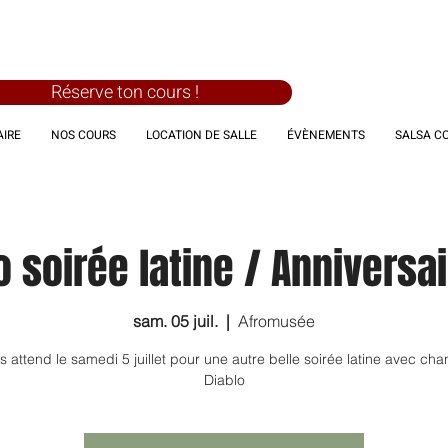
Réserve ton cours !
IRE
NOS COURS
LOCATION DE SALLE
ÉVÈNEMENTS
SALSA C
 soirée latine / Anniversai
sam. 05 juil.
  |  
Afromusée
 attend le samedi 5 juillet pour une autre belle soirée latine avec cha
Diablo