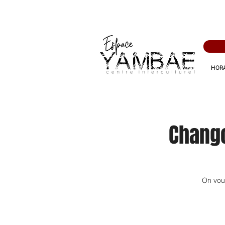
HORA
Chango
On vous