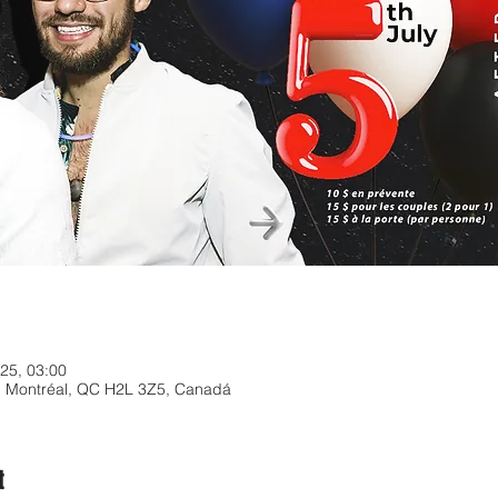
025, 03:00
, Montréal, QC H2L 3Z5, Canadá
t