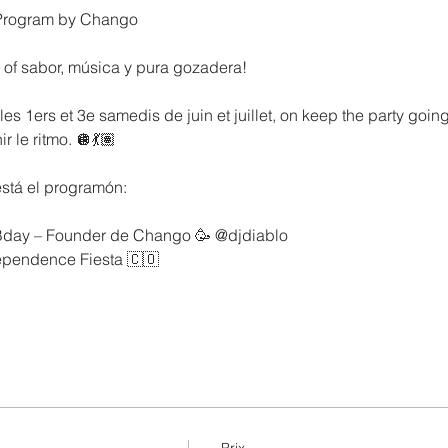
Program by Chango 
l of sabor, música y pura gozadera!
es 1ers et 3e samedis de juin et juillet, on keep the party goin
 le ritmo. 🪩💃🏽
está el programón:
 Bday – Founder de Chango 🥳 @djdiablo
ependence Fiesta 🇨🇴