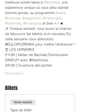
meilleure soirée latine à 
#Montréal
, une 
expérience unique où vous allez danser 
comme jamais, au programme 
#salsa
, 
#bachata
, 
#reggaeton
, 
#merengue
, 
#vallenato
, 
#champeta
 et bien + ! 🔥
🎶 Chaque samedi, vous aurez la chance 
de découvrir les talents d'un nouveau DJ, 
cette semaine nous attendons 
@DJLOPEZREMIX pour mettre l'ambiance !
⏰ LES HORAIRES
21h30 | Atelier de Bachata Dominicaine 
GRATUIT avec @AlexFlores
22h30 | Ouverture des portes
En lire plus >
Billets
Vente expirée
Type de billet