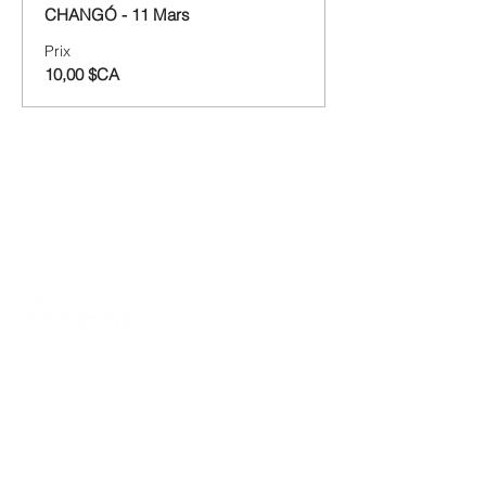
CHANGÓ - 11 Mars
Prix
10,00 $CA
Les informations utiles
Horaire des cours
Tarifs
Salsa colombienne
Termes et conditions de la location d'espaces
Conditions Générales de Vente